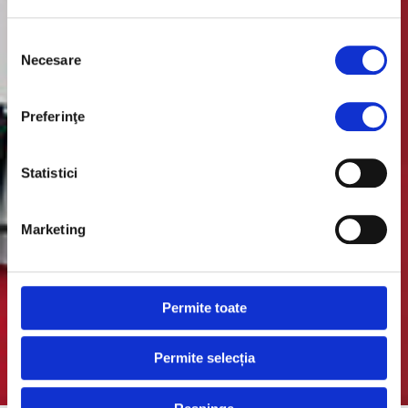
Selecția
Necesare
consimțământului
Preferinţe
Statistici
Marketing
Permite toate
Permite selecția