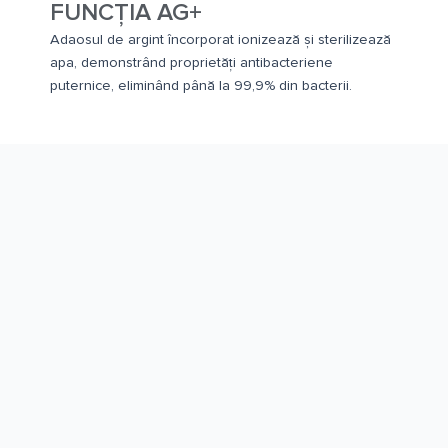
FUNCȚIA AG+
Adaosul de argint încorporat ionizează și sterilizează
apa, demonstrând proprietăți antibacteriene
puternice, eliminând până la 99,9% din bacterii.
Descoperă oferta partenerilor noștri,
cumpără un boiler de apa electric
Velis Dune